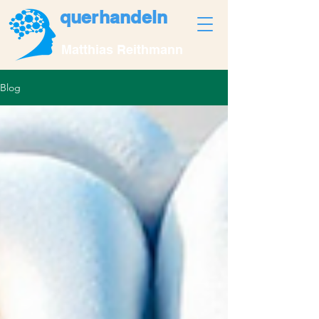
querhandeln
Matthias Reithmann
Blog