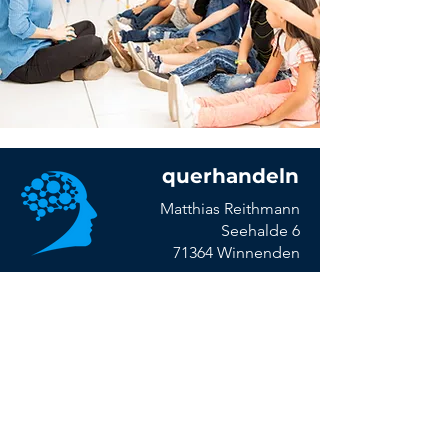
querhandeln
Matthias Reithmann
Seehalde 6
71364 Winnenden
Kontakt
+49 176 83 13 17 62
matthias.reithmann@querhandeln.de