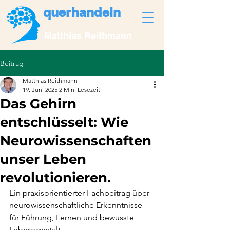
querhandeln
Matthias Reithmann
Beitrag
Matthias Reithmann
19. Juni 2025
2 Min. Lesezeit
Das Gehirn
entschlüsselt: Wie
Neurowissenschaften
unser Leben
revolutionieren.
Ein praxisorientierter Fachbeitrag über 
neurowissenschaftliche Erkenntnisse 
für Führung, Lernen und bewusste 
Lebensgestalt